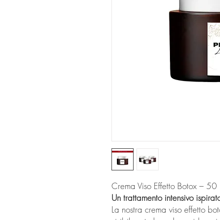
Crema Viso Effetto Botox – 50 
Un trattamento intensivo ispirat
La nostra crema viso effetto b