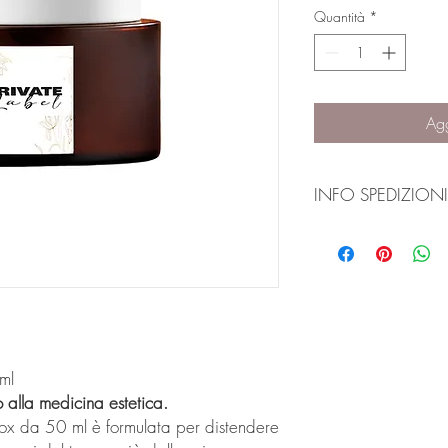
Quantità
*
Agg
INFO SPEDIZIONI
Tempi di lavorazione:
Gli ordini vengono gen
lavorativi
dalla confer
Tempi di consegna:
Italia:
24/48 ore (is
Europa:
3–5 giorni 
Extra UE:
5–10 giorni
ml
paese di destinazio
o alla medicina estetica.
Corrieri utilizzati:
Ci affidiamo a corrieri
otox da 50 ml è formulata per distendere
UPS
e
Bartolini
per gara