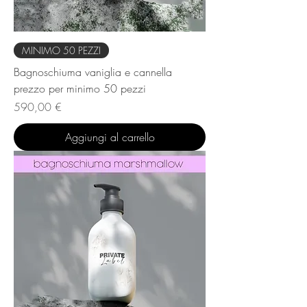
MINIMO 50 PEZZI
Bagnoschiuma vaniglia e cannella
prezzo per minimo 50 pezzi
Prezzo
590,00 €
Aggiungi al carrello