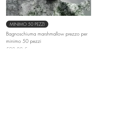
MINIMO 50 PEZZI
Bagnoschiuma marshmallow prezzo per
minimo 50 pezzi
Prezzo
590,00 €
Aggiungi al carrello