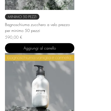
MINIMO 50 PEZZI
Bagnoschiuma zucchero a velo prezzo
per minimo 50 pezzi
Prezzo
590,00 €
Aggiungi al carrello